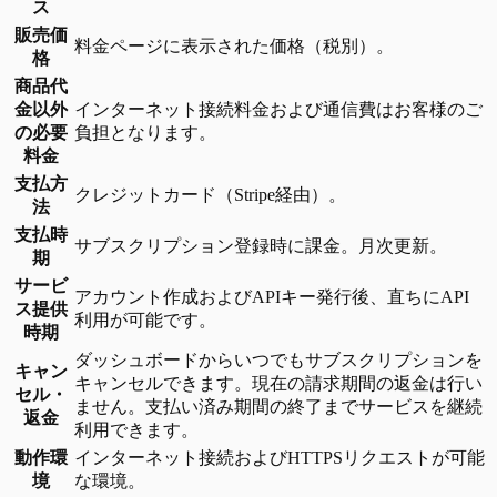
ス
販売価
料金ページに表示された価格（税別）。
格
商品代
金以外
インターネット接続料金および通信費はお客様のご
の必要
負担となります。
料金
支払方
クレジットカード（Stripe経由）。
法
支払時
サブスクリプション登録時に課金。月次更新。
期
サービ
アカウント作成およびAPIキー発行後、直ちにAPI
ス提供
利用が可能です。
時期
ダッシュボードからいつでもサブスクリプションを
キャン
キャンセルできます。現在の請求期間の返金は行い
セル・
ません。支払い済み期間の終了までサービスを継続
返金
利用できます。
動作環
インターネット接続およびHTTPSリクエストが可能
境
な環境。