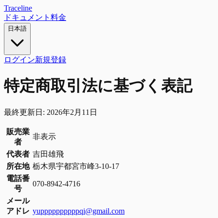
Traceline
ドキュメント
料金
日本語
ログイン
新規登録
特定商取引法に基づく表記
最終更新日: 2026年2月11日
販売業
非表示
者
代表者
吉田雄飛
所在地
栃木県宇都宮市峰3-10-17
電話番
070-8942-4716
号
メール
アドレ
yuppppppppppqi@gmail.com